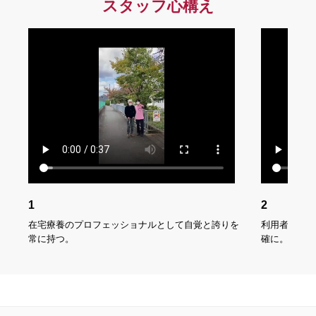
(@houkanHandH)
July 30, 2025
スタッフ心構え
【茨木の在宅医療とケアを支える会】
第9回『みんなで作るACP手帳』
聴く側も聞かれる側も、゛みんなに優しい゛手帳を作
成中🗒️ 試作品を参加者さんに実際に使ってもらい、そ
の意見をみんなでシェア✨
次回は『ここからノートを使っての連携方法』楽しみ
にしていてください✨
#地域連携
#ACP
pic.twitter.com/Cs1Vytfab1
— 訪問看護ステーションはーと＆はあと
(@houkanHandH)
July 25, 2025
1
2
おはようございます☀
金曜日！今週はいつも以上に早く感じます👀
在宅療養のプロフェッショナルとして自覚と誇りを
利用者に寄り
常に持つ。
確に。
昨日Instagramのフォロワー様が早くも700名を突破し
ました✨たくさんのご縁に感謝です🙏
houkanhandh ⇇ ぜひご確認ください！