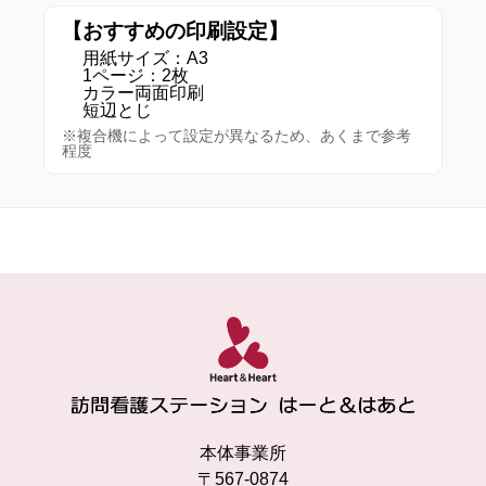
大きく綺麗に咲いているひまわり🌻
【おすすめの印刷設定】
利用者様が育てられたそうです！写真ではわかりづら
用紙サイズ：A3
いですが、スタッフの伸長程の背があるそう👀
1ページ：2枚
3月に種を植えてここまで育ちましたと！
カラー両面印刷
短辺とじ
夏を感じるひとときです🍉
pic.twitter.com/zkDPRqsIcS
※複合機によって設定が異なるため、あくまで参考
— 訪問看護ステーションはーと＆はあと
程度
(@houkanHandH)
June 20, 2025
おはようございます☀
暇があるとチラシでお花を作っているという利用者様
🌼
「SNSに作品を載せたいけど、やり方が分からなく
て、いい方法はないかな？」と👀
「はーとのSNSにupしてもいいですか？」と提案する
と、とても喜んでくださいました☺
ご本人の趣味に貢献できたと感じた瞬間でした🖼
pic.twitter.com/B6h0lVYoq9
— 訪問看護ステーションはーと＆はあと
(@houkanHandH)
June 4, 2025
【第8回茨木市の在宅医療とケアを考える会】
本体事業所
〒567-0874