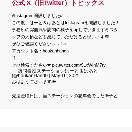
公式 X（旧Twitter）トピックス
スタッフの様子や事務所の雰囲気をupしていきますの
で、是非ご覧ください😊。アカウント名は
\\Instagram開設しました//
houkanhandh、リンク先は
こちら
になります。
この度、はーと＆はあとはInstagramを開設しました！
事務所の雰囲気や訪問の様子をupしていきます💪スタ
ッフの人柄なども感じていただけると思います🙈
ぜひご確認ください～～✨✨
アカウント名：houkanhandh
⇈
ぜひ検索ください❤
pic.twitter.com/9LxWIhM7ry
— 訪問看護ステーションはーと＆はあと
(@houkanHandH)
May 16, 2025
おはようございます☀
先週金曜日は、当ステーションの忘年会でした🍻子ど
も達は、1年ぶりの再会☺️
右隣の人の紹介をする『他個紹介』や『マジックショ
ー』で、楽しいひとときとなりました✨幹事さんあり
がとうございました😊