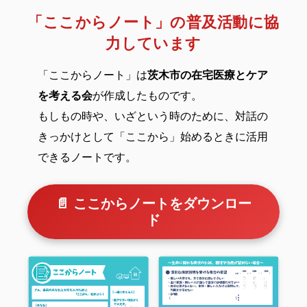
感謝の気持ちを持ち続け地域に貢献していきたいと思
「ここからノート」の普及活動に協
います☺
力しています
本日もよろしくお願いいたします💪
pic.twitter.com/SsdUEkQD7u
— 訪問看護ステーションはーと＆はあと
「ここからノート」は
茨木市の在宅医療とケア
(@houkanHandH)
July 24, 2025
を考える会
が作成したものです。
おはようございます☀
なんと8月から看護師さんが1人、入職してくださるこ
もしもの時や、いざという時のために、対話の
とになりました✨✨
きっかけとして「ここから」始めるときに活用
またまた新しい仲間が増えることが本当に嬉しいです
できるノートです。
😚
新しいバイクも納品されました🙈ピカピカのバイクと
共に訪問に回ってもらえたらと思います🏍
📄 ここからノートをダウンロー
本日もよろしくお願いいたします💪
ド
pic.twitter.com/VaarIKeF2V
— 訪問看護ステーションはーと＆はあと
(@houkanHandH)
July 24, 2025
おはようございます☀
出遅れましたが、、、週末のブルーインパルスの飛
行、見れたスタッフが沢山いました✈万博記念公園に