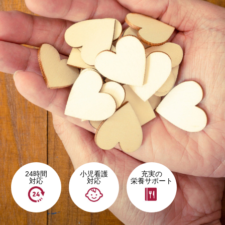
24時間
小児看護
充実の
対応
対応
栄養サポート