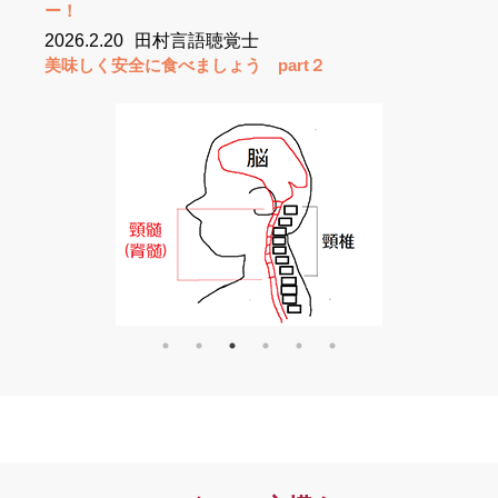
ー！
今日は久しぶりの雨！気を付けて訪問に伺います😖
2026.2.20
田村言語聴覚士
美味しく安全に食べましょう part２
さて事務所に突如くじ引きBOX??が設置されました👀
実はこの入れ物は利用者様から頂いたもの🙏チラシ等
を使って毎日コツコツ作ってらっしゃるそう✨
このくじが何かはお楽しみです、、、❤
本日もよろしくお願いいたします🙇
pic.twitter.com/lKIQhfi375
— 訪問看護ステーションはーと＆はあと
(@houkanHandH)
August 7, 2025
管理者が”昇降機体験”をさせていただいたようです！
「乗っている側は全然怖くなかった！」と👀
デイに行きたいけど、自宅の階段昇降が難しいという
声をよく耳にするので、とてもいいアイテム！と事務
所で盛り上がりました✨
福祉用具さんとも連携して、よりよい生活を送ってい
ただきたいと思います☺
pic.twitter.com/99mCVep4a6
— 訪問看護ステーションはーと＆はあと