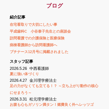
ブログ
本日もよろしくお願いいたします‼️
pic.twitter.com/2NjZfA9cM3
紹介記事
— 訪問看護ステーションはーと＆はあと
在宅看取りで大切にしたい事
(@houkanHandH)
December 15, 2025
おはようございます☀
平成歯科C 小谷泰子先生との座談会
訪問看護での介護保険と医療保険
先日、事業部で納涼会をおこないました🍻
病棟看護師から訪問看護師へ
今年入職してくれたスタッフも参加してくれ、全員で
プチナース12月号に掲載されました
はなかったのですが、食べて飲んで盛り上がりました
💚
スタッフ記事
2026.5.26
中西看護師
仕事の時とは違う顔が見れる貴重な機会！こんな時間
夏に強い体づくり
も大切にしたいと、改めて感じました✨
2026.4.27
金川理学療法士
足の力がなくても立てる！？ ～立ち上がり動作の核心
本日もよろしくお願いいたします🙇
にせまろう～
pic.twitter.com/fMGoq2z60H
2026.3.31
松元理学療法士
— 訪問看護ステーションはーと＆はあと
(@houkanHandH)
August 21, 2025
お腹も心もガソリン満タン！燃費良く外へレッツゴ
おはようございます☂